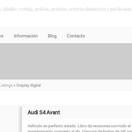
 Alquiler, renting, noticias, pruebas, servicios financieros y mucho más.
os
Información
Blog
Contacto
Listings
>
Display digital
Audi S4 Avant
Vehículo en perfecto estado. Libro de revisiones con todo el
mantenimiento completo al día. Dispone de llantas de 19″ con