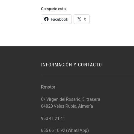
Comparte esto:
Facebook
X
INFORMACIÓN Y CONTACTO
Rmotor
C/ Virgen del Rosario, 5, trasera
04820 Vélez Rubio, Almería
950 41 21 41
655 66 10 92 (WhatsApp)