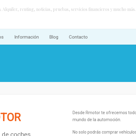
 Alquiler, renting, noticias, pruebas, servicios financieros y mucho más.
os
Información
Blog
Contacto
Desde Rmotor te ofrecemos todo 
TOR
mundo de la automoción.
No solo podrás comprar vehículos
 de coches