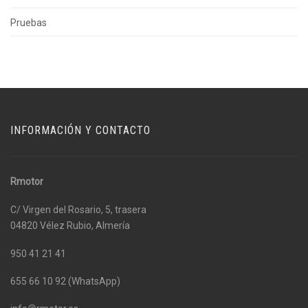
Pruebas
INFORMACIÓN Y CONTACTO
Rmotor
C/ Virgen del Rosario, 5, trasera
04820 Vélez Rubio, Almería
950 41 21 41
655 66 10 92 (WhatsApp)