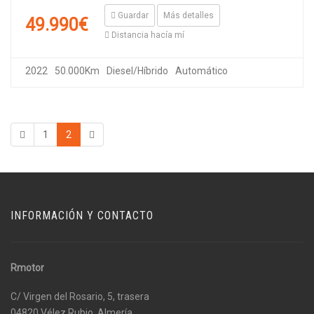
Guardar
Más detalles
49.990€
Distancia hacía mí
2022
50.000Km
Diesel/Híbrido
Automático
1
2
INFORMACIÓN Y CONTACTO
Rmotor
C/ Virgen del Rosario, 5, trasera
04820 Vélez Rubio, Almería