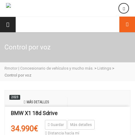
Control por voz
Rmotor | Concesionario de vehículos y mucho más.
>
Listings
>
Control por voz
2023
MÁS DETALLES
BMW X1 18d Sdrive
Guardar
Más detalles
34.990€
Distancia hacía mí